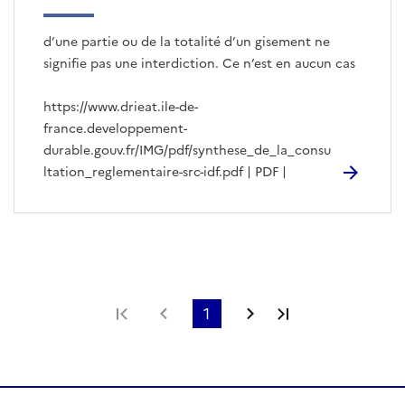
d’une partie ou de la totalité d’un gisement ne
signifie pas une interdiction. Ce n’est en aucun cas
https://www.drieat.ile-de-
france.developpement-
durable.gouv.fr/IMG/pdf/synthese_de_la_consu
ltation_reglementaire-src-idf.pdf | PDF |
Première page
Page précédente
1
Page suivante
Dernière page