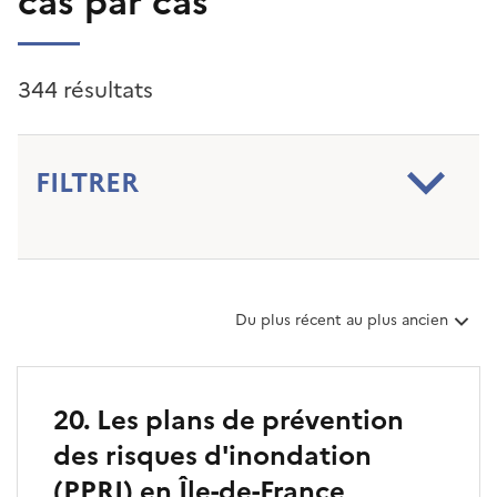
cas par cas
344 résultats
FILTRER
T
Du plus récent au plus ancien
r
i
e
r
20. Les plans de prévention
l
des risques d'inondation
e
s
(PPRI) en Île-de-France
a