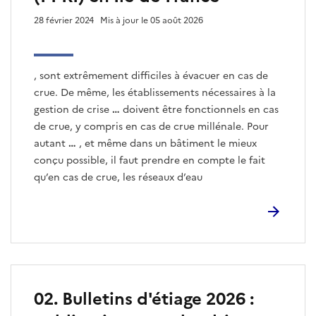
r
28 février 2024
Mis à jour le 05 août 2026
t
i
c
l
, sont extrêmement difficiles à évacuer en cas de
e
crue. De même, les établissements nécessaires à la
s
gestion de crise
…
doivent être fonctionnels en cas
de crue, y compris en cas de crue millénale. Pour
autant
…
, et même dans un bâtiment le mieux
conçu possible, il faut prendre en compte le fait
qu’en cas de crue, les réseaux d’eau
02. Bulletins d'étiage 2026 :