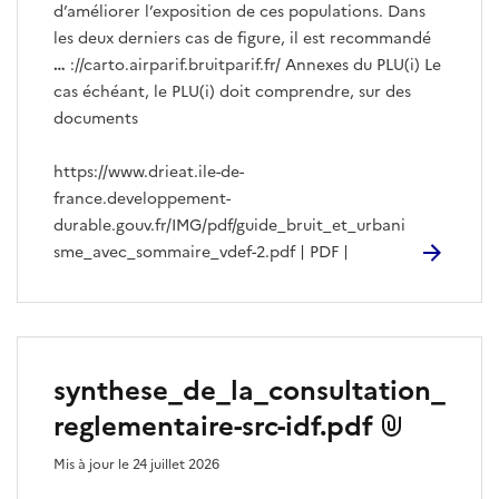
d’améliorer l’exposition de ces populations. Dans
les deux derniers cas de figure, il est recommandé
…
://carto.airparif.bruitparif.fr/ Annexes du PLU(i) Le
cas échéant, le PLU(i) doit comprendre, sur des
documents
https://www.drieat.ile-de-
france.developpement-
durable.gouv.fr/IMG/pdf/guide_bruit_et_urbani
sme_avec_sommaire_vdef-2.pdf | PDF |
synthese_de_la_consultation_
reglementaire-src-idf.pdf
Mis à jour le 24 juillet 2026