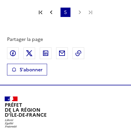
Première page
Page précédente
5
Page suivante
Dernière page
Partager la page
Partager sur Facebook
Partager sur X
Partager sur LinkedIn
Partager par email
Copier le lien de la 
S'abonner
PRÉFET
DE LA RÉGION
D'ÎLE-DE-FRANCE