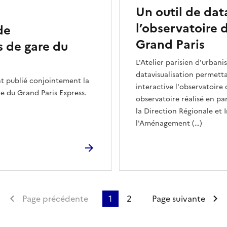
Un outil de dat
l’observatoire 
de
Grand Paris
s de gare du
L'Atelier parisien d'urban
datavisualisation permett
nt publié conjointement la
interactive l'observatoire
re du Grand Paris Express.
observatoire réalisé en pa
la Direction Régionale et
l'Aménagement (…)
Première page
Page précédente
1
2
Page suivante