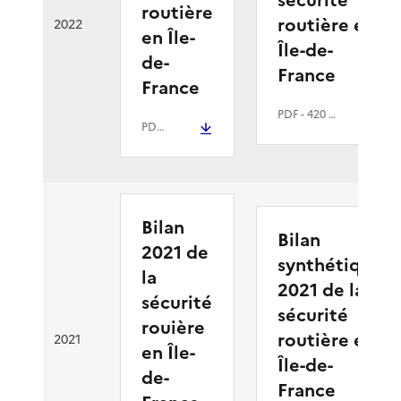
routière
routière en
2022
en Île-
Île-de-
de-
France
France
PDF
- 420 kio
PDF
- 2.8 Mio
Bilan
Bilan
2021 de
synthétique
la
2021 de la
sécurité
sécurité
rouière
routière en
2021
en Île-
Île-de-
de-
France