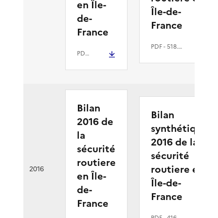
en Île-
Île-de-
de-
France
France
PDF
- 518.8 kio
PDF
- 4.9 Mio
Bilan
Bilan
2016 de
synthétique
la
2016 de la
sécurité
sécurité
routiere
routiere en
2016
en Île-
Île-de-
de-
France
France
PDF
- 416.7 kio