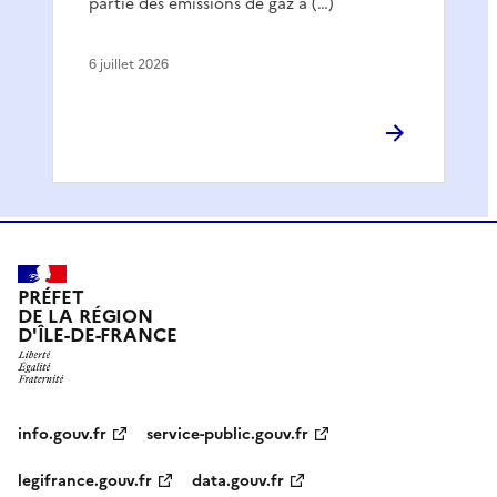
partie des émissions de gaz à (…)
6 juillet 2026
PRÉFET
DE LA RÉGION
D'ÎLE-DE-FRANCE
info.gouv.fr
service-public.gouv.fr
legifrance.gouv.fr
data.gouv.fr