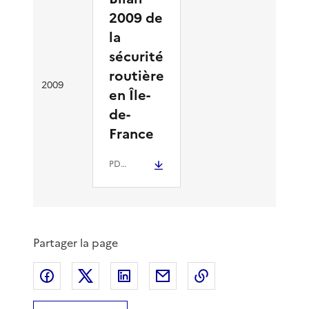
2009 de
la
sécurité
routière
2009
en Île-
de-
France
PDF
- 773.8 kio
Partager la page
Partager sur Facebook
Partager sur X
Partager sur LinkedIn
Partager par email
Copier le lien de 