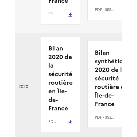
France
PDF
- 355.9 kio
PDF
- 6.6 Mio
Bilan
Bilan
2020 de
synthétique
la
2020 de la
sécurité
sécurité
routière
routière en
2020
en Île-
Île-de-
de-
France
France
PDF
- 353.6 kio
PDF
- 5.6 Mio