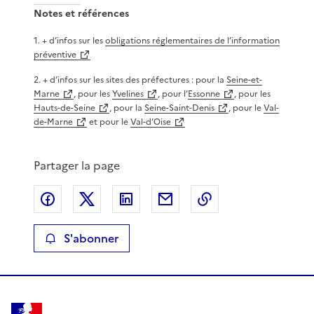
Notes et références
1
.
+ d’infos sur les
obligations réglementaires de l’information
préventive
2
.
+ d’infos sur les sites des préfectures : pour la
Seine-et-
Marne
, pour les
Yvelines
, pour l’
Essonne
, pour les
Hauts-de-Seine
, pour la
Seine-Saint-Denis
, pour le
Val-
de-Marne
et pour le
Val-d’Oise
Partager la page
Partager sur Facebook
Partager sur X
Partager sur LinkedIn
Partager par email
Copier le lien de 
S'abonner