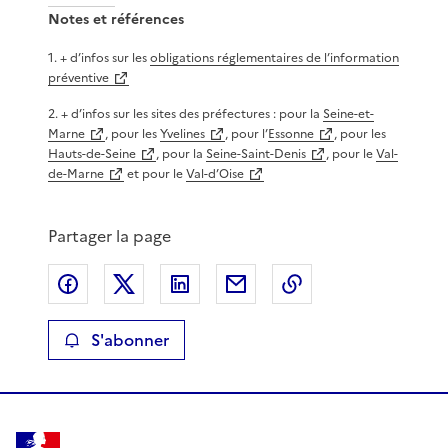
Notes et références
1
.
+ d’infos sur les
obligations réglementaires de l’information
préventive
2
.
+ d’infos sur les sites des préfectures : pour la
Seine-et-
Marne
, pour les
Yvelines
, pour l’
Essonne
, pour les
Hauts-de-Seine
, pour la
Seine-Saint-Denis
, pour le
Val-
de-Marne
et pour le
Val-d’Oise
Partager la page
Partager sur Facebook
Partager sur X
Partager sur LinkedIn
Partager par email
Copier le lien de 
S'abonner