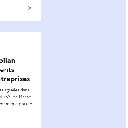
bilan
ents
treprises
es agréées dans
 du Val-de-Marne
dynamique portée