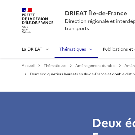
DRIEAT Île-de-France
PRÉFET
DE LA RÉGION
Direction régionale et interd
D'ÎLE-DE-FRANCE
transports
La DRIEAT
Thématiques
Publications et
Accueil
Thématiques
Aménagement durable
Aménag
Deux éco quartiers lauréats en Île-de-France et double disti
Deux éc