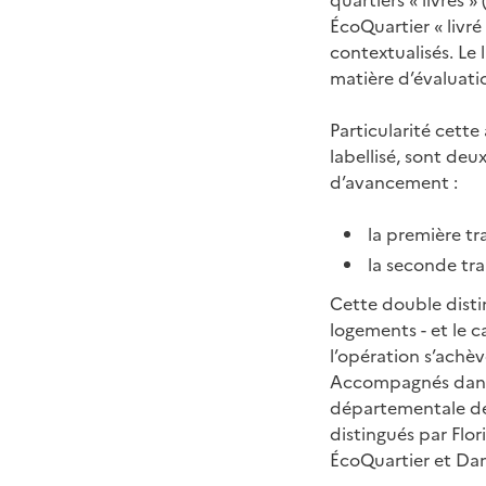
quartiers « livrés »
ÉcoQuartier « livré
contextualisés. Le 
matière d’évaluati
Particularité cette
labellisé, sont de
d’avancement :
la première tr
la seconde tra
Cette double distin
logements - et le c
l’opération s’achèv
Accompagnés dans 
départementale de 
distingués par Flo
ÉcoQuartier et Dam