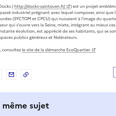
Docks (
http://docks-saintouen.fr/
) est un projet emblém
 passé industriel prégnant avec lequel composer, ainsi que 
lourdes (SYCTOM et CPCU) qui nuisaient à l’image du quartie
eur qui s’ouvre vers la Seine, mixte, intégrant au mieux ce
onstante évolution, est apprécié de ses habitants, qui se so
espaces publics généreux et fédérateurs.
s, consultez
le site de la démarche EcoQuartier.
 Facebook
er sur X
Partager sur LinkedIn
Partager par email
Copier le lien de la page dans le presse-pap
e même sujet