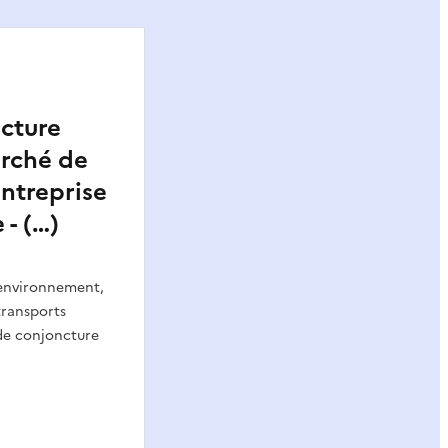
cture
arché de
entreprise
 - (…)
’environnement,
transports
 de conjoncture