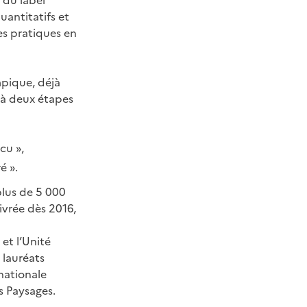
n du label
uantitatifs et
es pratiques en
mpique, déjà
 à deux étapes
cu »,
é ».
plus de 5 000
ivrée dès 2016,
et l’Unité
 lauréats
nationale
s Paysages.