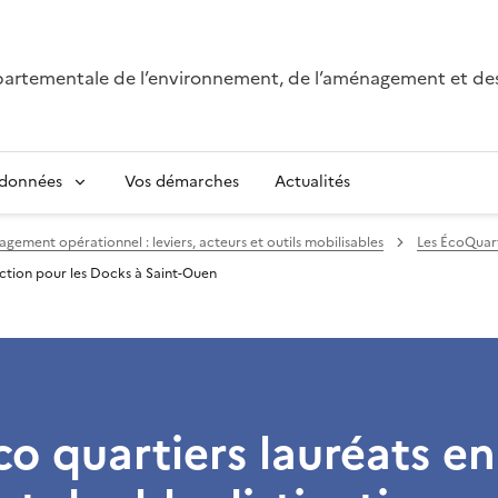
épartementale de l’environnement, de l’aménagement et de
 données
Vos démarches
Actualités
ement opérationnel : leviers, acteurs et outils mobilisables
Les ÉcoQuart
nction pour les Docks à Saint-Ouen
o quartiers lauréats en 