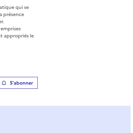
atique qui se
la présence
r.
s emprises
nt appropriés le
S'abonner
ier