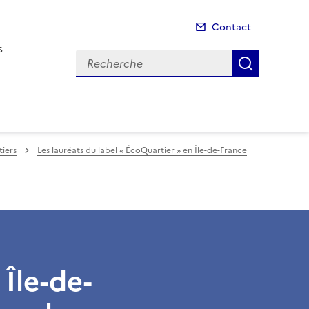
Contact
s
Recherche
Recherch
iers
Les lauréats du label « ÉcoQuartier » en Île-de-France
Île-de-