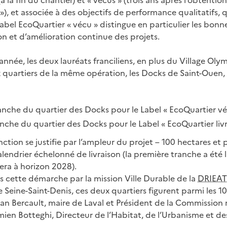
 (à la fin du chantier) et « vécus » (trois ans après l’obtentio
 »), et associée à des objectifs de performance qualitatifs, q
label EcoQuartier « vécu » distingue en particulier les bonn
on et d’amélioration continue des projets.
 année, les deux lauréats franciliens, en plus du Village Oly
ux quartiers de la même opération, les Docks de Saint-Ouen,
anche du quartier des Docks pour le Label « EcoQuartier vé
nche du quartier des Docks pour le Label « EcoQuartier livr
ction se justifie par l’ampleur du projet – 100 hectares et 
alendrier échelonné de livraison (la première tranche a été l
era à horizon 2028).
cette démarche par la mission Ville Durable de la
DRIEAT
Seine-Saint-Denis, ces deux quartiers figurent parmi les 10
rian Bercault, maire de Laval et Président de la Commission 
ien Botteghi, Directeur de l’Habitat, de l’Urbanisme et de