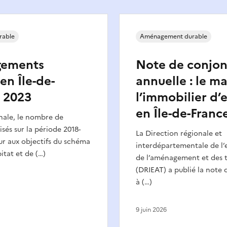
rable
Aménagement durable
gements
Note de conjon
en Île-de-
annuelle : le m
 2023
l’immobilier d’
en Île-de-France
onale, le nombre de
sés sur la période 2018-
La Direction régionale et
ur aux objectifs du schéma
interdépartementale de l
itat et de (…)
de l’aménagement et des 
(DRIEAT) a publié la note
à (…)
9 juin 2026