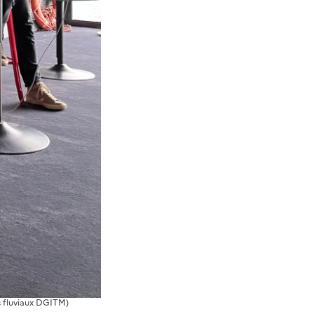
s fluviaux DGITM)