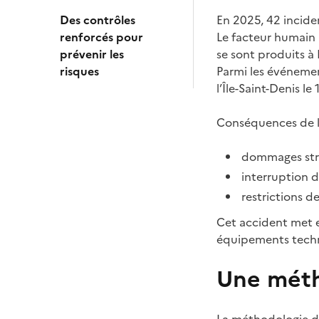
Des contrôles
En 2025, 42 inciden
renforcés pour
Le facteur humain r
prévenir les
se sont produits à 
risques
Parmi les événemen
l’Île-Saint-Denis l
Conséquences de l’
dommages str
interruption d
restrictions d
Cet accident met e
équipements tech
Une méth