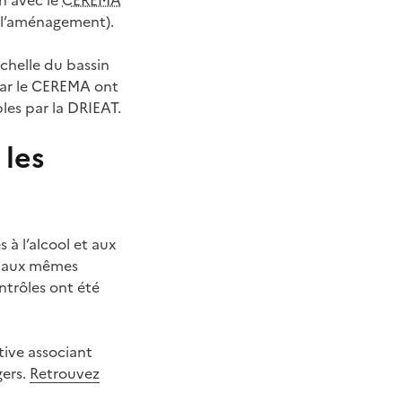
n avec le
CEREMA
t l’aménagement).
’échelle du bassin
par le CEREMA ont
les par la DRIEAT.
 les
à l’alcool et aux
is aux mêmes
ntrôles ont été
tive associant
gers.
Retrouvez