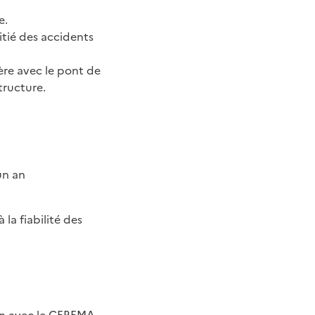
e.
itié des accidents
ère avec le pont de
tructure.
un an
la fiabilité des