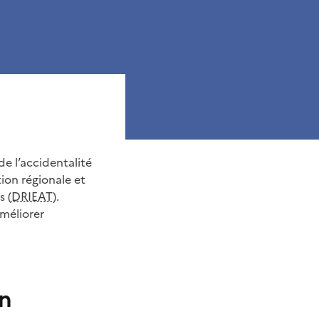
e l’accidentalité
tion régionale et
 (
DRIEAT
).
améliorer
in