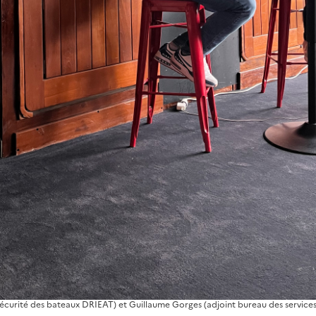
 la préfète SGAPP - PRIF) et Olivier Jamey (président de la CPP)
é sécurité des bateaux DRIEAT) et Guillaume Gorges (adjoint bureau des service