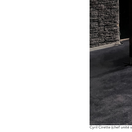
Hélène CROZE (adjointe à
Cyril Cirette (chef unit