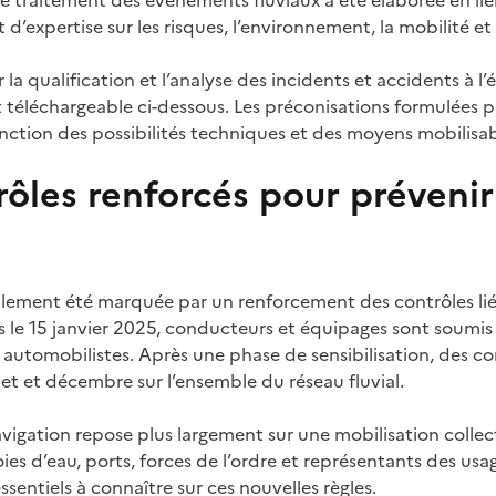
 traitement des événements fluviaux a été élaborée en lie
 d’expertise sur les risques, l’environnement, la mobilité e
r la qualification et l’analyse des incidents et accidents à l
t téléchargeable ci-dessous. Les préconisations formulées 
onction des possibilités techniques et des moyens mobilisab
ôles renforcés pour prévenir
lement été marquée par un renforcement des contrôles liés 
s le 15 janvier 2025, conducteurs et équipages sont soum
 automobilistes. Après une phase de sensibilisation, des co
let et décembre sur l’ensemble du réseau fluvial.
avigation repose plus largement sur une mobilisation collec
ies d’eau, ports, forces de l’ordre et représentants des usa
ssentiels à connaître sur ces nouvelles règles.