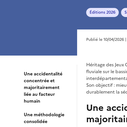
Éditions 2026
S
Publié le 10/04/2026
|
Héritage des Jeux 
fluviale sur le bass
Une accidentalité
interdépartemental
concentrée et
Son objectif : mie
majoritairement
durablement la séc
liée au facteur
humain
Une acci
Une méthodologie
majorita
consolidée