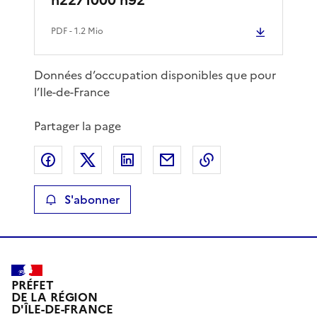
PDF
- 1.2 Mio
Données d’occupation disponibles que pour
l’Ile-de-France
Partager la page
Partager sur Facebook
Partager sur X
Partager sur LinkedIn
Partager par email
Copier le lien de 
S'abonner
PRÉFET
DE LA RÉGION
D'ÎLE-DE-FRANCE