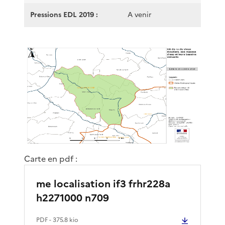
Pressions EDL 2019 :
A venir
Carte en pdf :
me localisation if3 frhr228a
h2271000 n709
PDF
- 375.8 kio