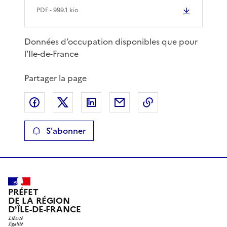
PDF
- 999.1 kio
Données d’occupation disponibles que pour
l’Ile-de-France
Partager la page
Partager sur Facebook
Partager sur X
Partager sur LinkedIn
Partager par email
Copier le lien de 
S'abonner
PRÉFET
DE LA RÉGION
D'ÎLE-DE-FRANCE