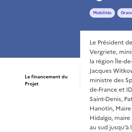
Mobilités
Grand
Le Président d
Vergriete, min
la région Île-d
Jacques Witkow
Le financement du
ministre des Sp
Projet
de-France et I
Saint-Denis, Pa
Hanotin, Maire
Hidalgo, maire 
au sud jusqu’à 