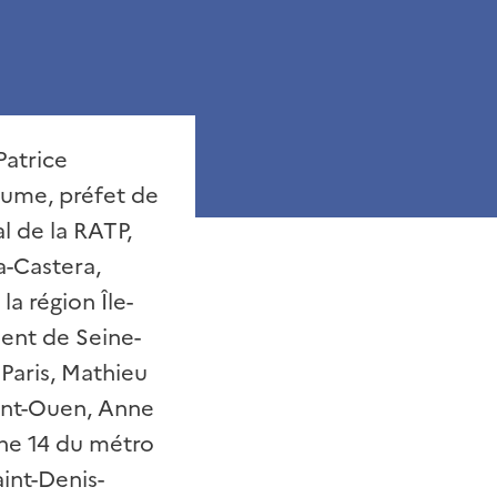
Patrice
aume, préfet de
l de la RATP,
a-Castera,
la région Île-
ent de Seine-
 Paris, Mathieu
int-Ouen, Anne
gne 14 du métro
aint-Denis-