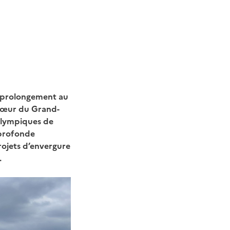
le prolongement au
 cœur du Grand-
alympiques de
 profonde
ojets d’envergure
.