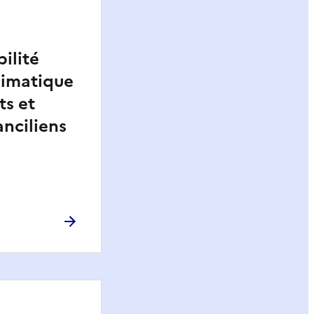
ilité
limatique
s et
anciliens