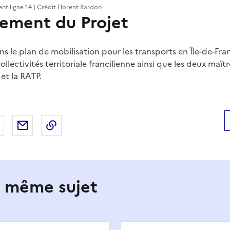
t ligne 14 | Crédit Florent Bardon
cement du Projet
ans le plan de mobilisation pour les transports en Île-de-Fra
collectivités territoriale francilienne ainsi que les deux maîtr
et la RATP.
 Facebook
er sur X
Partager sur LinkedIn
Partager par email
Copier le lien de la page dans le presse-pap
e même sujet