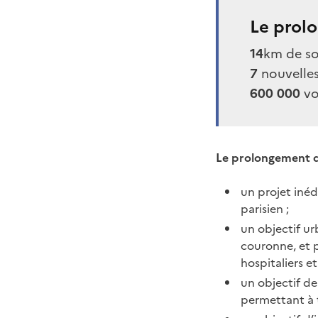
Le prolo
14
km de so
7
nouvelles
600 000
vo
Le prolongement de 
un projet inéd
parisien ;
un objectif u
couronne, et p
hospitaliers e
un objectif de
permettant à t