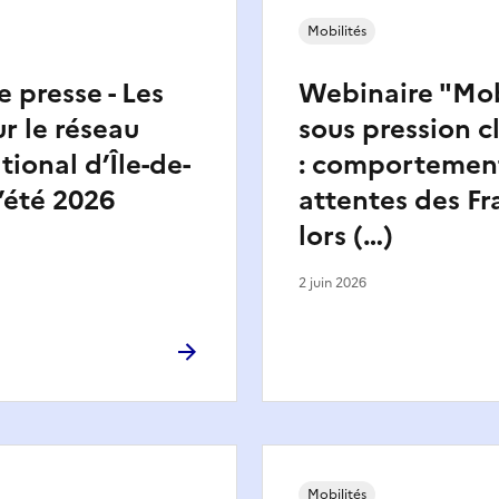
Mobilités
e presse - Les
Webinaire "Mob
ur le réseau
sous pression c
tional d’Île-de-
: comportement
l’été 2026
attentes des Fr
lors (…)
2 juin 2026
Mobilités