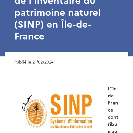
de l’inventaire du
patrimoine naturel
(SINP) en Île-de-
France
Publié le 21/02/2024
L’île
de
Fran
ce
cont
ribu
e au