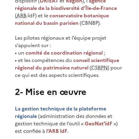
dispositif (
DRIEAT
et
Région
), l’
agence
régionale de la biodiversité d’Île-de-France
(
ARB
-îdF) et le
conservatoire botanique
national du bassin parisien
(CBNBP).
Les pilotes régionaux et l’équipe projet
s’appuient sur :
• un
comité de coordination régional
;
• et les compétences du
conseil scientifique
régional du patrimoine naturel
(
CSRPN
) pour
ce qui est des aspects scientifiques.
2- Mise en œuvre
La gestion technique de la plateforme
régionale
(administration des données et
gestion technique de l’outil «
GeoNat’îdF
»)
est confiée à
l’ARB îdF
.