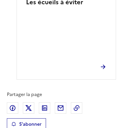
Les écueils à éviter
Partager la page
Partager sur Facebook
Partager sur X
Partager sur LinkedIn
Partager par email
Copier le lien de la 
S'abonner