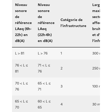
Niveau
Niveau
Largeur
sonore
sonore
maximale d
de
de
secteurs
Catégorie de
référence
référence
affectés pa
l’infrastructure
LAeq (6h-
LAeq
bruit de pa
22h) en
(22h-6h)
et d’autre 
dB(A)
en dB(A)
l’infrastruc
L > 81
L > 76
1
300 m
76 < L ≤
71 < L ≤
2
250 m
81
76
70 < L ≤
65 < L ≤
3
100 m
76
71
65 < L ≤
60 < L ≤
4
30 m
70
65