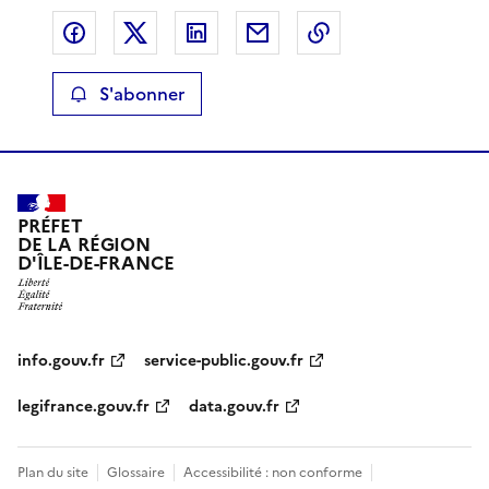
Partager sur Facebook
Partager sur X
Partager sur LinkedIn
Partager par email
Copier le lien de 
S'abonner
PRÉFET
DE LA RÉGION
D'ÎLE-DE-FRANCE
info.gouv.fr
service-public.gouv.fr
legifrance.gouv.fr
data.gouv.fr
Plan du site
Glossaire
Accessibilité : non conforme