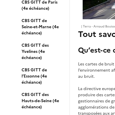
CBS GITT de Paris
(4e échéance)
CBS GITT de
Seine-et-Marne (4e
| Terra - Arnaud Bouis
Tout savo
échéance)
CBS GITT des
Qu’est-ce 
Yvelines (4e
échéance)
Les cartes de bruit
CBS GITT de
l’environnement afi
l’Essonne (4e
au bruit.
échéance)
La directive euro
CBS GITT des
produire des cartes
Hauts-de-Seine (4e
gestionnaires de gr
échéance)
agglomérations de 
transposées aux ar