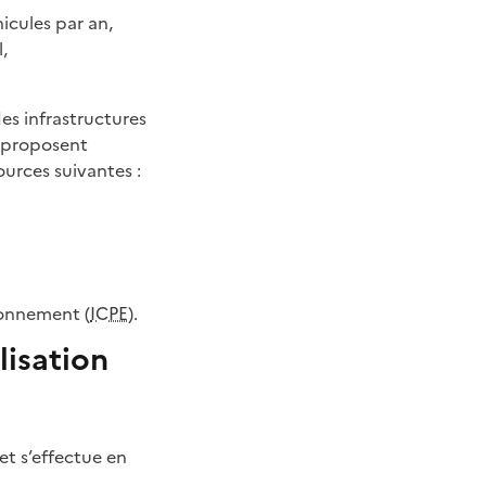
hicules par an,
,
es infrastructures
s proposent
ources suivantes :
ironnement (
ICPE
).
lisation
et s’effectue en