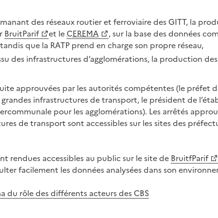
émanant des réseaux routier et ferroviaire des GITT, la pro
ar
BruitParif
et le
CEREMA
, sur la base des données co
 tandis que la RATP prend en charge son propre réseau,
issu des infrastructures d’agglomérations, la production des
suite approuvées par les autorités compétentes (le préfet
 grandes infrastructures de transport, le président de l’ét
ercommunale pour les agglomérations). Les arrêtés approu
ures de transport sont accessibles sur les sites des préfect
ont rendues accessibles au public sur le site de
BruitfParif
ulter facilement les données analysées dans son environn
a du rôle des différents acteurs des CBS