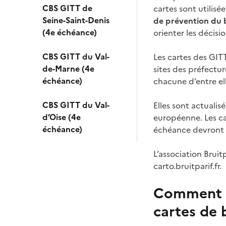
CBS GITT de
cartes sont utilis
Seine-Saint-Denis
de prévention du b
(4e échéance)
orienter les décis
CBS GITT du Val-
Les cartes des GIT
de-Marne (4e
sites des préfectu
échéance)
chacune d’entre ell
CBS GITT du Val-
Elles sont actualis
d’Oise (4e
européenne. Les ca
échéance)
échéance devront 
L’association Bruit
carto.bruitparif.fr.
Comment p
cartes de 