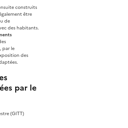
ensuite construits
 également être
ou de
avec des habitants.
uments
des
 par le
xposition des
adaptées.
es
ées par le
estre (GITT)