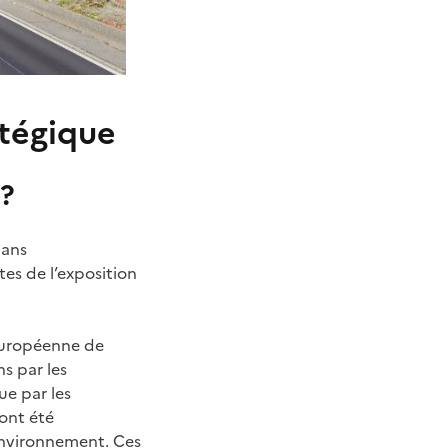
atégique
 ?
dans
tes de l’exposition
européenne de
s par les
que par les
 ont été
’environnement. Ces