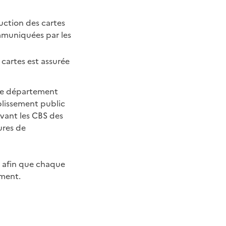
duction des cartes
mmuniquées par les
 cartes est assurée
 de département
ablissement public
vant les CBS des
ures de
afin que chaque
ement.