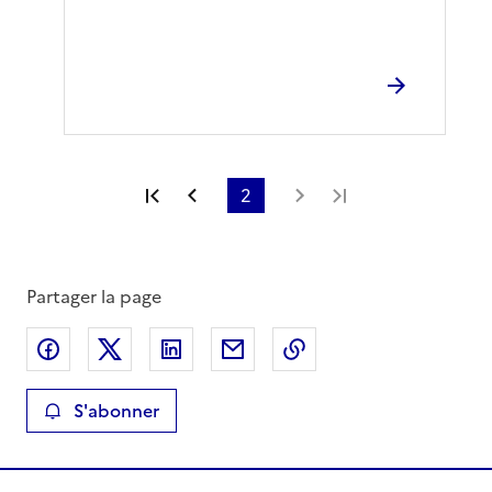
Première page
Page précédente
2
Page suivante
Dernière page
Partager la page
Partager sur Facebook
Partager sur X
Partager sur LinkedIn
Partager par email
Copier le lien de la 
S'abonner