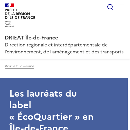
Reche
PRÉFET
DE LA RÉGION
D'ÎLE-DE-FRANCE
DRIEAT Île-de-France
Direction régionale et interdépartementale de
l’environnement, de l’aménagement et des transports
Voir le fil d'Ariane
Les lauréats du
label
« ÉcoQuartier » en
Île-de-France