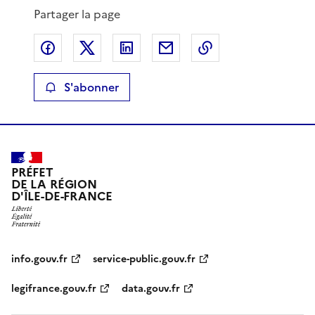
Partager la page
Partager sur Facebook
Partager sur X
Partager sur LinkedIn
Partager par email
Copier le lien de 
S'abonner
PRÉFET
DE LA RÉGION
D'ÎLE-DE-FRANCE
info.gouv.fr
service-public.gouv.fr
legifrance.gouv.fr
data.gouv.fr