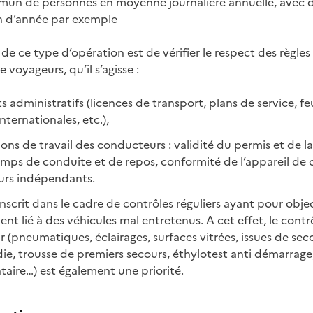
mun de personnes en moyenne journalière annuelle, avec d
fin d’année par exemple
l de ce type d’opération est de vérifier le respect des règle
 voyageurs, qu’il s’agisse :
administratifs (licences de transport, plans de service, feu
nternationales, etc.),
ons de travail des conducteurs : validité du permis et de l
mps de conduite et de repos, conformité de l’appareil de c
urs indépendants.
nscrit dans le cadre de contrôles réguliers ayant pour obje
ent lié à des véhicules mal entretenus. A cet effet, le contrô
r (pneumatiques, éclairages, surfaces vitrées, issues de se
ie, trousse de premiers secours, éthylotest anti démarrage,
taire…) est également une priorité.