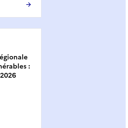
régionale
nérables :
 2026