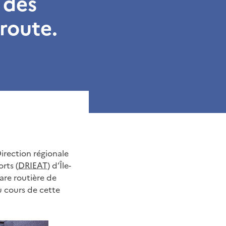
 des
route.
irection régionale
rts (
DRIEAT
) d’Île-
are routière de
u cours de cette