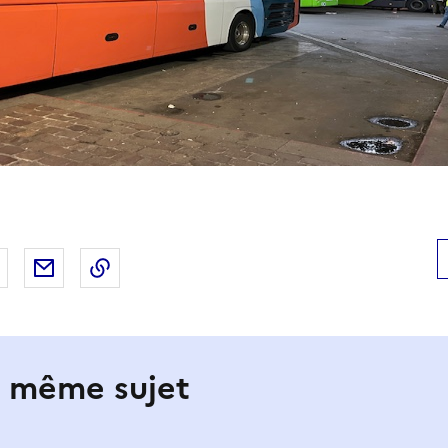
 Facebook
er sur X
Partager sur LinkedIn
Partager par email
Copier le lien de la page dans le presse-pap
e même sujet