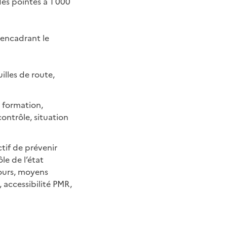
es pointes à 1 000
s encadrant le
illes de route,
a formation,
ontrôle, situation
ctif de prévenir
le de l’état
cours, moyens
 accessibilité PMR,