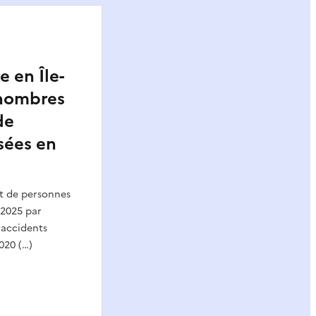
e en Île-
 nombres
de
sées en
t de personnes
 2025 par
 accidents
020 (…)