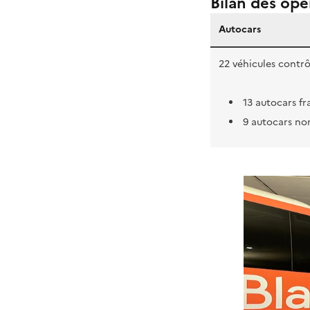
Bilan des opé
Autocars
22 véhicules contrô
13 autocars fr
9 autocars no