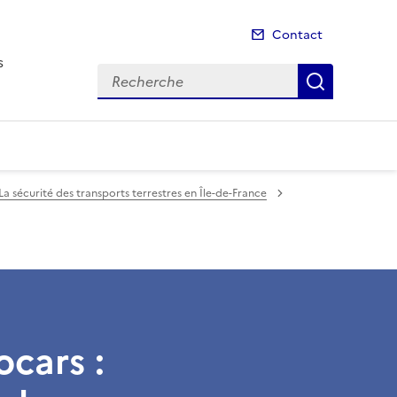
Contact
s
Recherche
Recherch
La sécurité des transports terrestres en Île-de-France
cars :