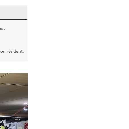
s :
on résident.