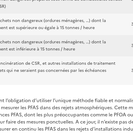
SR)
échets non dangereux (ordures ménagères, …) dont la
ent est supérieure ou égale à 15 tonnes / heure
échets non dangereux (ordures ménagères, …) dont la
ent est inférieure à 15 tonnes / heure
-incinération de CSR, et autres installations de traitement
ts qui ne seraient pas concernées par les échéances
nt l’obligation d’utiliser l’unique méthode fiable et normali
 mesurer les PFAS dans des rejets atmosphériques. Cette
ces PFAS, dont les plus préoccupantes comme le PFOA ou le
 faire des mesures ponctuelles. A ce jour, il n’existe pas
er en continu les PFAS dans les rejets d’installations indus