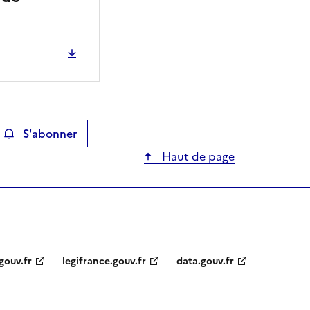
S'abonner
ier
Haut de page
gouv.fr
legifrance.gouv.fr
data.gouv.fr