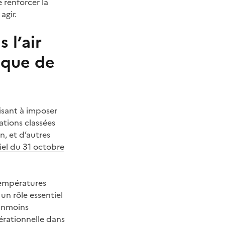
renforcer la
agir.
 l’air
ique de
visant à imposer
tions classées
n, et d’autres
iel du 31 octobre
 températures
 un rôle essentiel
éanmoins
érationnelle dans