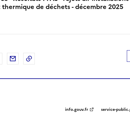
t thermique de déchets - décembre 2025
 Facebook
er sur X
Partager sur LinkedIn
Partager par email
Copier le lien de la page dans le presse-pap
info.gouv.fr
service-public.