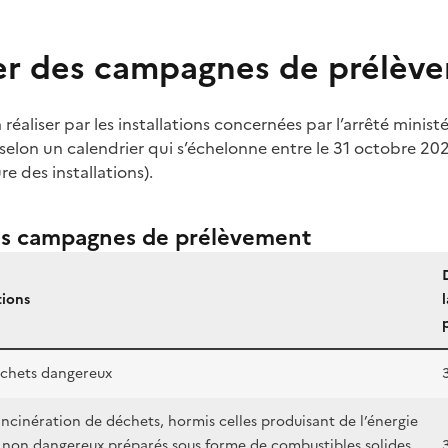
er des campagnes de prélèv
réaliser par les installations concernées par l’arrêté minist
elon un calendrier qui s’échelonne entre le 31 octobre 2025
re des installations).
es campagnes de prélèvement
tions
échets dangereux
-incinération de déchets, hormis celles produisant de l’énergie
s non dangereux préparés sous forme de combustibles solides