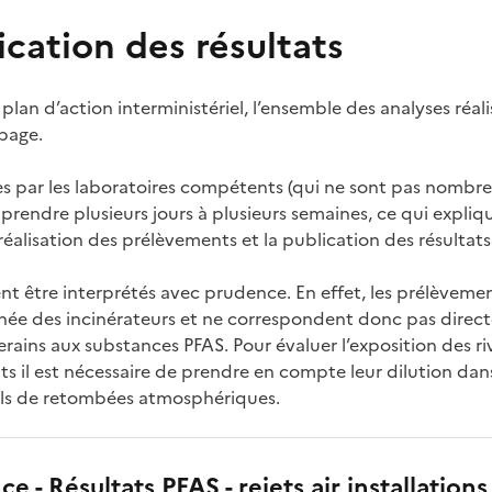
ation des résultats
an d’action interministériel, l’ensemble des analyses réali
 page.
es par les laboratoires compétents (qui ne sont pas nombreux
prendre plusieurs jours à plusieurs semaines, ce qui expliqu
réalisation des prélèvements et la publication des résultats
ent être interprétés avec prudence. En effet, les prélèveme
née des incinérateurs et ne correspondent donc pas direc
verains aux substances PFAS. Pour évaluer l’exposition des ri
s il est nécessaire de prendre en compte leur dilution dans l
els de retombées atmosphériques.
ce - Résultats PFAS - rejets air installations