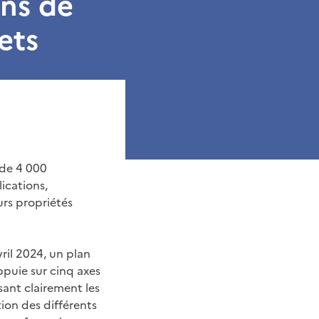
ons de
ets
 de 4 000
ications,
urs propriétés
ril 2024, un plan
appuie sur cinq axes
sant clairement les
tion des différents