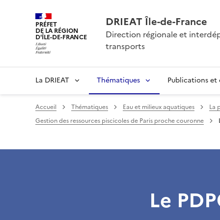
DRIEAT Île-de-France
PRÉFET
DE LA RÉGION
Direction régionale et interd
D'ÎLE-DE-FRANCE
transports
La DRIEAT
Thématiques
Publications et
Accueil
Thématiques
Eau et milieux aquatiques
La 
Gestion des ressources piscicoles de Paris proche couronne
Le PDPG