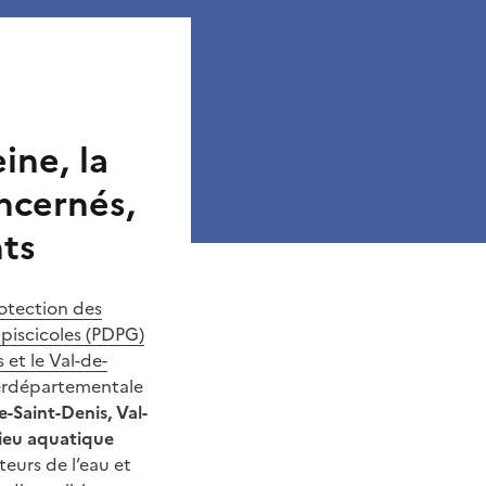
ine, la
ncernés,
nts
otection des
 piscicoles (PDPG)
 et le Val-de-
nterdépartementale
e-Saint-Denis, Val-
lieu aquatique
teurs de l’eau et