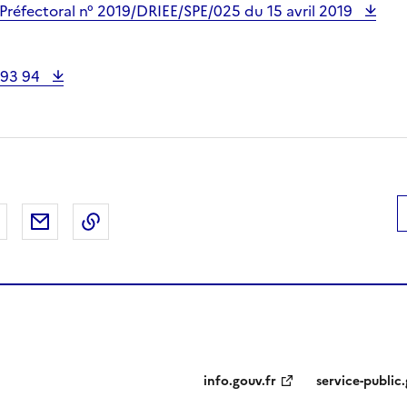
-Préfectoral n° 2019/DRIEE/SPE/025 du 15 avril 2019
 93 94
 Facebook
er sur X
Partager sur LinkedIn
Partager par email
Copier le lien de la page dans le presse-pap
info.gouv.fr
service-public.