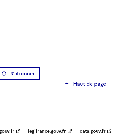
S'abonner
ier
Haut de page
gouv.fr
legifrance.gouv.fr
data.gouv.fr