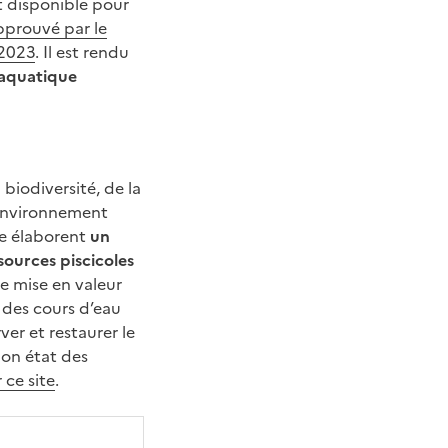
et disponible pour
pprouvé par le
-2023
. Il est rendu
 aquatique
biodiversité, de la
l’environnement
ue élaborent
un
ources piscicoles
de mise en valeur
 des cours d’eau
er et restaurer le
bon état des
 ce site
.