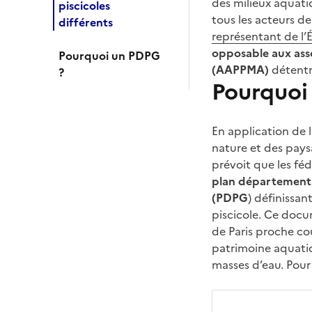
des milieux aquatiq
piscicoles
tous les acteurs de
différents
représentant de l
opposable aux asso
Pourquoi un PDPG
(AAPPMA)
détentr
?
Pourquoi
En application de l
nature et des paysa
prévoit que les fé
plan départemental
(PDPG
) définissan
piscicole. Ce docu
de Paris proche co
patrimoine aquatiq
masses d’eau. Pour 