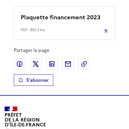
Plaquette financement 2023
PDF
- 852.3 kio
Partager la page
Partager sur Facebook
Partager sur X
Partager sur LinkedIn
Partager par email
Copier le lien de 
S'abonner
PRÉFET
DE LA RÉGION
D'ÎLE-DE-FRANCE