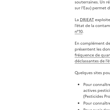
souterraines. Un ré
sur l’Eau) permet d
La
DRIEAT
exploite
l’état de la contam
n°10
.
En complément de c
présentent les don
fréquence de quant
déclassantes de l’
Quelques sites pour
Pour connaître
actives pestic
(Pesticides Pr
Pour connaître