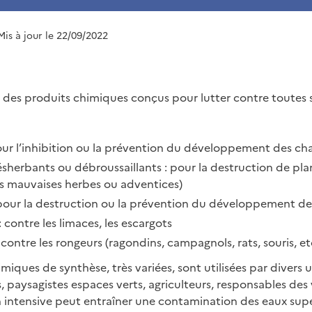
Mis à jour le 22/09/2022
t des produits chimiques conçus pour lutter contre toutes s
pour l’inhibition ou la prévention du développement des c
ésherbants ou débroussaillants : pour la destruction de pla
es mauvaises herbes ou adventices)
: pour la destruction ou la prévention du développement de
: contre les limaces, les escargots
 contre les rongeurs (ragondins, campagnols, rats, souris, et
iques de synthèse, très variées, sont utilisées par divers ut
, paysagistes espaces verts, agriculteurs, responsables des vo
on intensive peut entraîner une contamination des eaux super