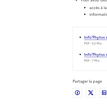
Pour avoir des
accès à l
informati
Info’Phytos 
PDF
- 5.2 Mio
Info’Phytos 
PDF
- 7 Mio
Partager la page
Partager sur
Partag