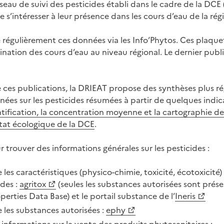
seau de suivi des pesticides établi dans le cadre de la DCE
e s’intéresser à leur présence dans les cours d’eau de la rég
 régulièrement ces données via les Info’Phytos. Ces plaqu
ination des cours d’eau au niveau régional. Le dernier publié
es publications, la DRIEAT propose des synthèses plus rég
nées sur les pesticides résumées à partir de quelques indic
ification, la concentration moyenne et la cartographie d
état écologique de la DCE
.
 trouver des informations générales sur les pesticides :
 les caractéristiques (physico-chimie, toxicité, écotoxicité
ides :
agritox
(seules les substances autorisées sont prés
operties Data Base) et le portail substance de l’
Ineris
 les substances autorisées :
ephy