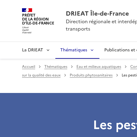
DRIEAT Île-de-France
PRÉFET
DE LA RÉGION
Direction régionale et interd
D'ÎLE-DE-FRANCE
transports
La DRIEAT
Thématiques
Publications et
Accueil
Thématiques
Eau et milieux aquatiques
Con
sur la qualité des eaux
Produits phytosanitaires
Les pest
Les pes