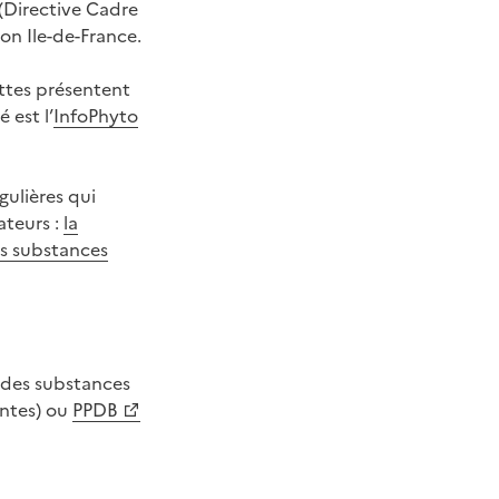
 (Directive Cadre
ion Ile-de-France.
ettes présentent
 est l’
InfoPhyto
ulières qui
ateurs :
la
es substances
) des substances
entes) ou
PPDB