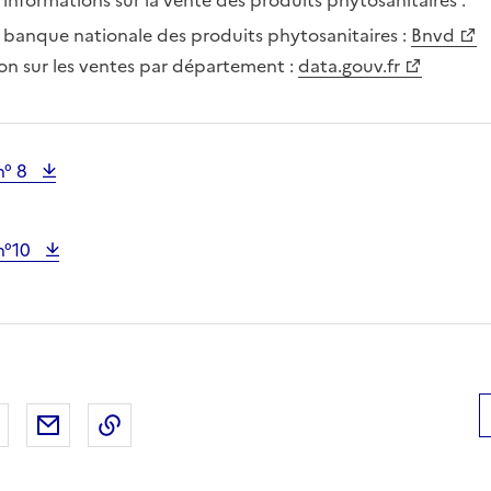
 informations sur la vente des produits phytosanitaires :
a banque nationale des produits phytosanitaires :
Bnvd
on sur les ventes par département :
data.gouv.fr
n° 8
n°10
 Facebook
er sur X
Partager sur LinkedIn
Partager par email
Copier le lien de la page dans le presse-pap