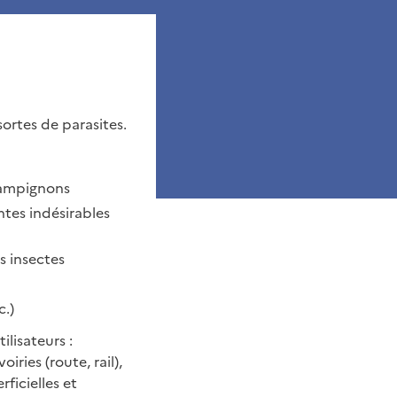
ortes de parasites.
hampignons
ntes indésirables
s insectes
c.)
ilisateurs :
iries (route, rail),
ficielles et