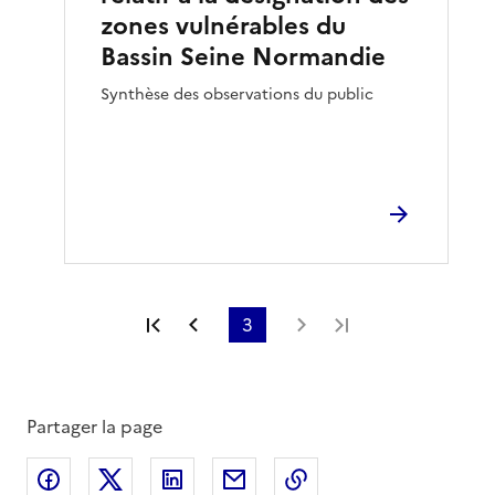
zones vulnérables du
Bassin Seine Normandie
Synthèse des observations du public
Première page
Page précédente
3
Page suivante
Dernière page
Partager la page
Partager sur Facebook
Partager sur X
Partager sur LinkedIn
Partager par email
Copier le lien de la 