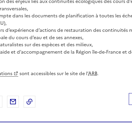
 des enjeux liés aux continuités écologiques des cours d’e
ransversales,
mpte dans les documents de planification à toutes les éche
U),
rs d’expérience d’actions de restauration des continuités m
bale du cours d’eau et de ses annexes,
aturalistes sur des espèces et des milieux,
d’aide et d’accompagnement de la Région île-de-France et d
ations
sont accessibles sur le site de l’
ARB
.
 Facebook
er sur X
Partager sur LinkedIn
Partager par email
Copier le lien de la page dans le presse-pap