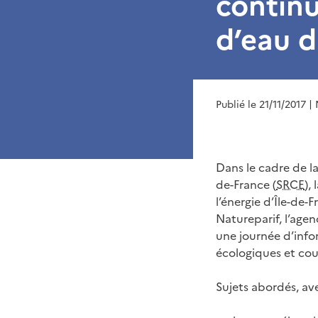
continu
d’eau d
Publié le 21/11/2017
| 
Dans le cadre de l
de-France (
SRCE
),
l’énergie d’Île-de-
Natureparif, l’agen
une journée d’info
écologiques et cour
Sujets abordés, ave