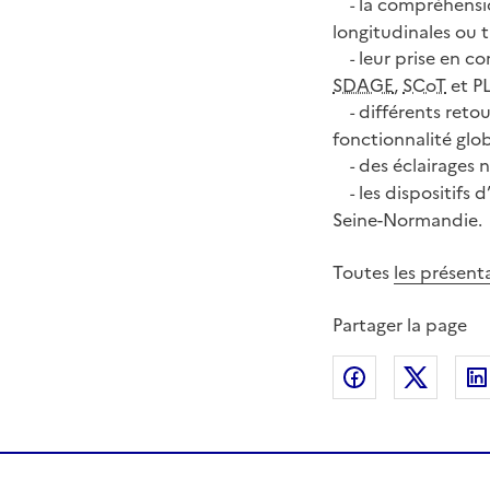
la compréhension
-
longitudinales ou t
leur prise en co
-
SDAGE
,
SCoT
et PL
différents retou
-
fonctionnalité glo
des éclairages n
-
les dispositifs 
-
Seine-Normandie.
Toutes
les présent
Partager la page
Partager sur
Partag