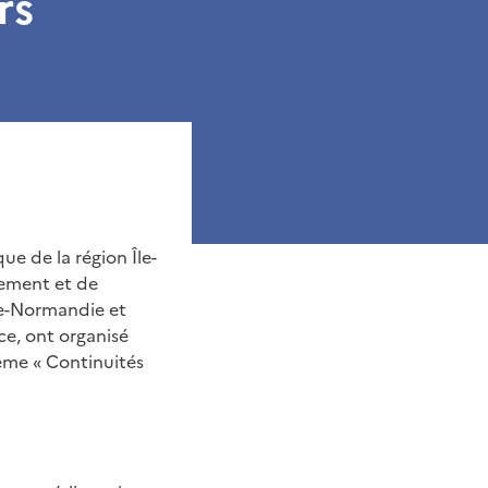
rs
e de la région Île-
nement et de
ine-Normandie et
ce, ont organisé
ème « Continuités