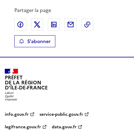
Partager la page
Partager sur Facebook
Partager sur X
Partager sur LinkedIn
Partager par email
Copier le lien de 
S'abonner
PRÉFET
DE LA RÉGION
D'ÎLE-DE-FRANCE
info.gouv.fr
service-public.gouv.fr
legifrance.gouv.fr
data.gouv.fr