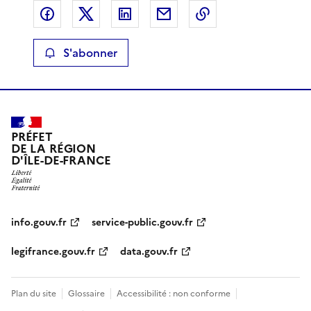
Partager sur Facebook
Partager sur X
Partager sur LinkedIn
Partager par email
Copier le lien de 
S'abonner
PRÉFET
DE LA RÉGION
D'ÎLE-DE-FRANCE
info.gouv.fr
service-public.gouv.fr
legifrance.gouv.fr
data.gouv.fr
Plan du site
Glossaire
Accessibilité : non conforme