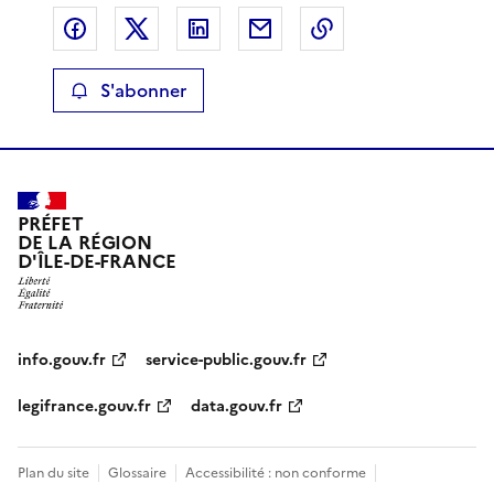
Partager sur Facebook
Partager sur X
Partager sur LinkedIn
Partager par email
Copier le lien de 
S'abonner
PRÉFET
DE LA RÉGION
D'ÎLE-DE-FRANCE
info.gouv.fr
service-public.gouv.fr
legifrance.gouv.fr
data.gouv.fr
Plan du site
Glossaire
Accessibilité : non conforme