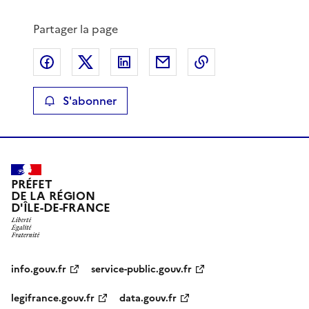
Partager la page
Partager sur Facebook
Partager sur X
Partager sur LinkedIn
Partager par email
Copier le lien de 
S'abonner
PRÉFET
DE LA RÉGION
D'ÎLE-DE-FRANCE
info.gouv.fr
service-public.gouv.fr
legifrance.gouv.fr
data.gouv.fr