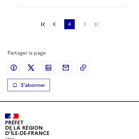
Première page
Page précédente
4
Page suivante
Dernière page
Partager la page
Partager sur Facebook
Partager sur X
Partager sur LinkedIn
Partager par email
Copier le lien de la 
S'abonner
PRÉFET
DE LA RÉGION
D'ÎLE-DE-FRANCE