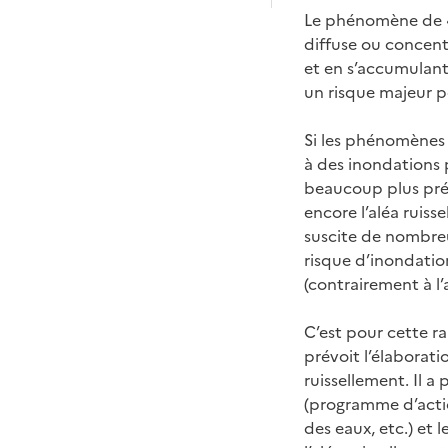
Le phénomène de « 
diffuse ou concentr
et en s’accumulant
un risque majeur po
Si les phénomènes 
à des inondations 
beaucoup plus prég
encore l’aléa ruiss
suscite de nombreus
risque d’inondatio
(contrairement à l
C’est pour cette r
prévoit l’élaborati
ruissellement. Il 
(programme d’acti
des eaux, etc.) et 