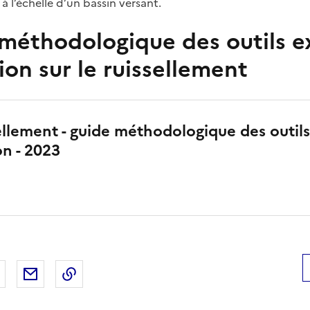
 à l’échelle d’un bassin versant.
 méthodologique des outils e
ion sur le ruissellement
ellement - guide méthodologique des outils
on - 2023
 Facebook
er sur X
Partager sur LinkedIn
Partager par email
Copier le lien de la page dans le presse-pap