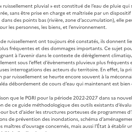
ruissellement pluvial » est constitué de l’eau de pluie qui 
ée, sans être prise en charge et maîtrisée par un dispositif
 dans des points bas (rivière, zone d’accumulation), elle p
ur les personnes, les biens, et l’environnement.
de ruissellement ont toujours été constatés, ils donnent li
plus fréquentes et des dommages importants. Ce sujet pour
nant à l’avenir dans le contexte de dérèglement climatiq
ellement sous l’effet d’évènements pluvieux plus fréquents et
es interrogations des acteurs du territoire. En effet, la p
n par ruissellement se heurte encore souvent à la méconna
’aléa débordement de cours d’eau qui maintenant est bien 
aison que le PGRI pour la période 2022-2027 dans sa nouvel
on de ce guide méthodologique des outils existants d’évalua
a pour but d’aider les structures porteuses de programmes d
ons de prévention des inondations, schéma d’aménagemen
les maîtres d’ouvrage concernés, mais aussi l’État à établir 