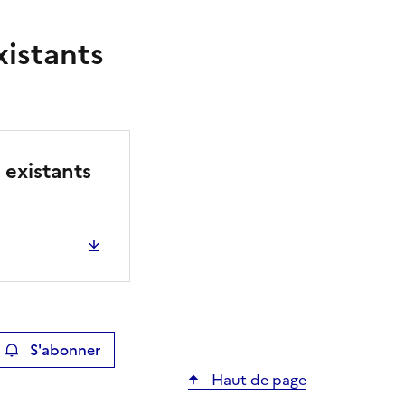
xistants
 existants
S'abonner
ier
Haut de page