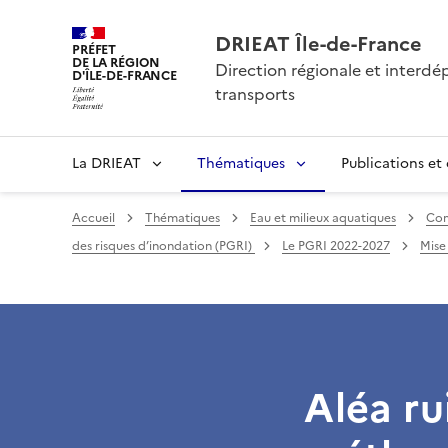
DRIEAT Île-de-France
PRÉFET
DE LA RÉGION
Direction régionale et interd
D'ÎLE-DE-FRANCE
transports
La DRIEAT
Thématiques
Publications et
Accueil
Thématiques
Eau et milieux aquatiques
Comp
des risques d’inondation (PGRI)
Le PGRI 2022-2027
Mise
Aléa ru