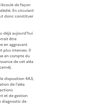
s’écoule de façon
 dédié. En circulant
eut donc constituer
eu déjà aujourd’hui
rait être
ue en aggravant
 plus intenses. Il
rise en compte du
issance de cet aléa
cerné).
le disposition 4A3,
tion de l’aléa
’actions
t et de gestion
un diagnostic de