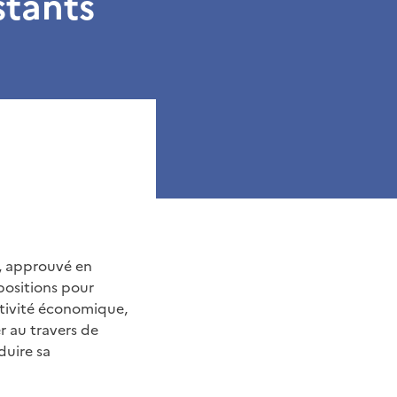
stants
7, approuvé en
positions pour
ctivité économique,
r au travers de
duire sa