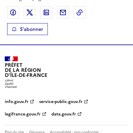
Partager sur Facebook
Partager sur X
Partager sur LinkedIn
Partager par email
Copier le lien de la 
S'abonner
PRÉFET
DE LA RÉGION
D'ÎLE-DE-FRANCE
info.gouv.fr
service-public.gouv.fr
legifrance.gouv.fr
data.gouv.fr
Plan du site
Glossaire
Accessibilité : non conforme