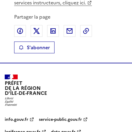
services instructeurs, cliquez ici.
Partager la page
Partager sur Facebook
Partager sur X
Partager sur LinkedIn
Partager par email
Copier le lien de 
S'abonner
PRÉFET
DE LA RÉGION
D'ÎLE-DE-FRANCE
info.gouv.fr
service-public.gouv.fr
legifrance.gouv.fr
data.gouv.fr