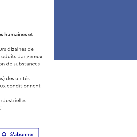
es humaines et
urs dizaines de
produits dangereux
ion de substances
ns) des unités
reux conditionnent
ndustrielles
T
S'abonner