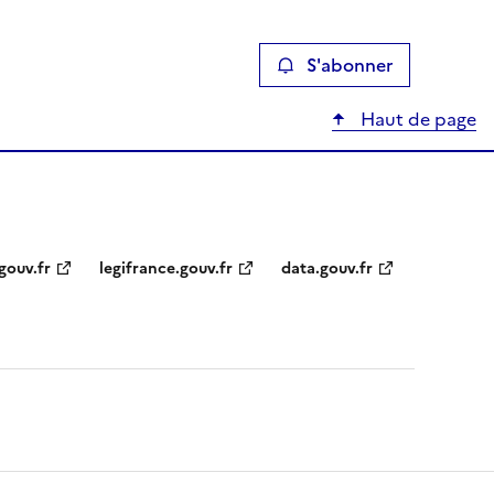
S'abonner
Haut de page
gouv.fr
legifrance.gouv.fr
data.gouv.fr