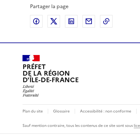
Partager la page
Partager sur Facebook
Partager sur X
Partager sur LinkedIn
Partager par email
Copier le l
PRÉFET
DE LA RÉGION
D'ÎLE-DE-FRANCE
Plan du site
Glossaire
Accessibilité : non conforme
Sauf mention contraire, tous les contenus de ce site sont sous
lic