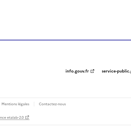
ien de la page dans le presse-papier
info.gouv.fr
service-public.
Mentions légales
Contactez-nous
ence etalab-2.0