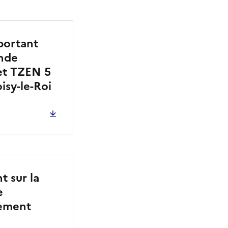
portant
ande
et TZEN 5
isy-le-Roi
t sur la
e
gement