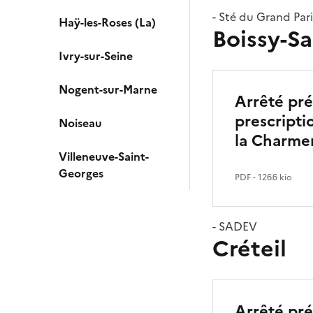
- Sté du Grand Pari
Haÿ-les-Roses (La)
Boissy-Sa
Ivry-sur-Seine
Nogent-sur-Marne
Arrêté pré
prescripti
Noiseau
la Charmer
Villeneuve-Saint-
Georges
PDF
- 126.6 kio
- SADEV
Créteil
Arrêté pré