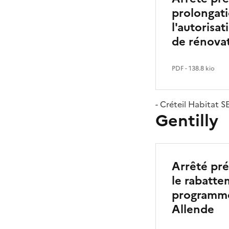
prolongati
l'autoris
de rénova
PDF
- 138.8 kio
- Créteil Habitat 
Gentilly
Arrêté pré
le rabatte
programme
Allende