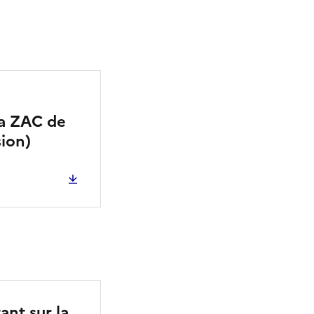
la ZAC de
sion)
ant sur la