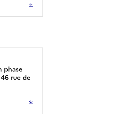
1
n phase
146 rue de