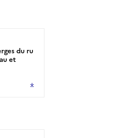
1
erges du ru
au et