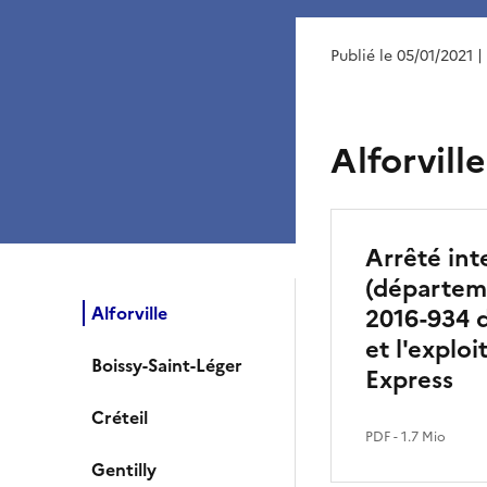
Publié le 05/01/2021
|
Alforville
Arrêté int
(départeme
Alforville
2016-934 d
et l'explo
Boissy-Saint-Léger
Express
Créteil
PDF
- 1.7 Mio
Gentilly