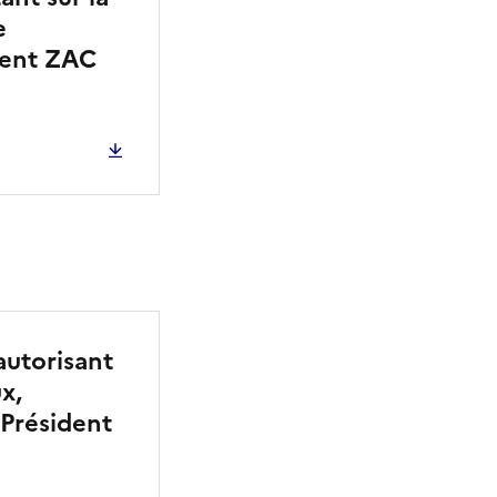
e
ment ZAC
autorisant
x,
Président