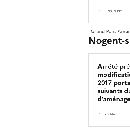
PDF
- 780.9 kio
- Grand Paris Am
Nogent-s
Arrêté pré
modificati
2017 portan
suivants d
d'aménage
PDF
- 2 Mio