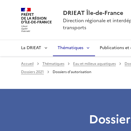
DRIEAT Île-de-France
PRÉFET
DE LA RÉGION
Direction régionale et interd
D'ÎLE-DE-FRANCE
transports
La DRIEAT
Thématiques
Publications et
Accueil
Thématiques
Eau et milieux aquatiques
Doss
Dossiers 2021
Dossiers d’autorisation
Dossier