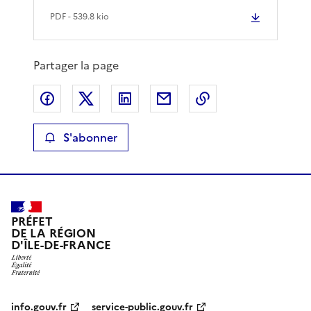
PDF
- 539.8 kio
Partager la page
Partager sur Facebook
Partager sur X
Partager sur LinkedIn
Partager par email
Copier le lien de 
S'abonner
PRÉFET
DE LA RÉGION
D'ÎLE-DE-FRANCE
info.gouv.fr
service-public.gouv.fr