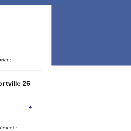
ier :
rtville 26
lément :