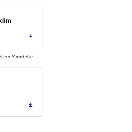
edim
elson Mandela :