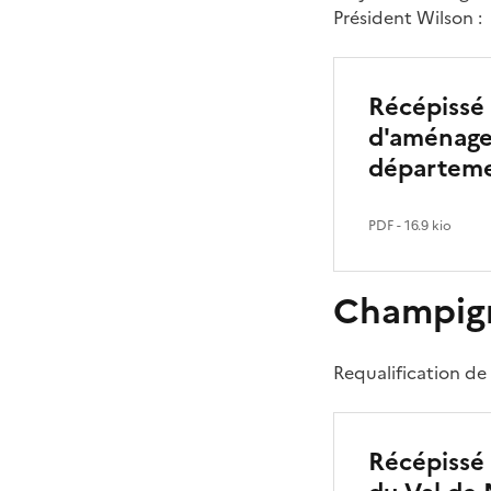
Président Wilson :
Récépissé 
d'aménage
départeme
PDF
- 16.9 kio
Champig
Requalification de
Récépissé