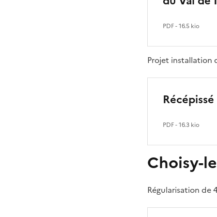
du Val de
PDF
- 16.5 kio
Projet installation
Récépissé 
PDF
- 16.3 kio
Choisy-le
Régularisation de 4