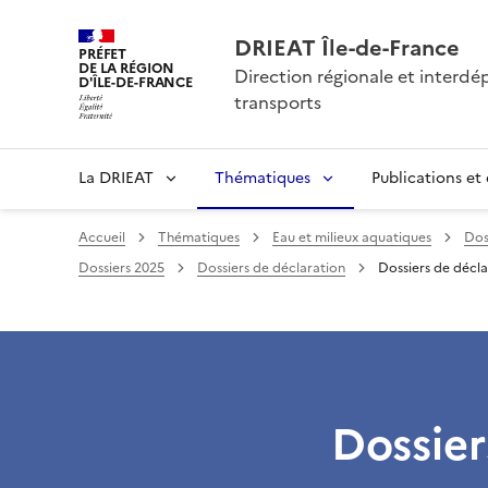
DRIEAT Île-de-France
PRÉFET
DE LA RÉGION
Direction régionale et interd
D'ÎLE-DE-FRANCE
transports
La DRIEAT
Thématiques
Publications et
Accueil
Thématiques
Eau et milieux aquatiques
Doss
Dossiers 2025
Dossiers de déclaration
Dossiers de décla
Dossier