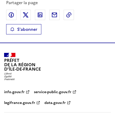
Partager la page
Partager sur Facebook
Partager sur X
Partager sur LinkedIn
Partager par email
Copier le lien de la 
S'abonner
PRÉFET
DE LA RÉGION
D'ÎLE-DE-FRANCE
info.gouv.fr
service-public.gouv.fr
legifrance.gouv.fr
data.gouv.fr