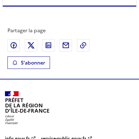
Partager la page
Partager sur Facebook
Partager sur X
Partager sur LinkedIn
Partager par email
Copier le lien de la 
S'abonner
PRÉFET
DE LA RÉGION
D'ÎLE-DE-FRANCE
info.gouv.fr
service-public.gouv.fr