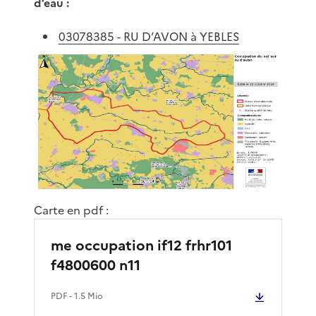
d’eau :
03078385 - RU D’AVON à YEBLES
Carte en pdf :
me occupation if12 frhr101
f4800600 n11
PDF
- 1.5 Mio