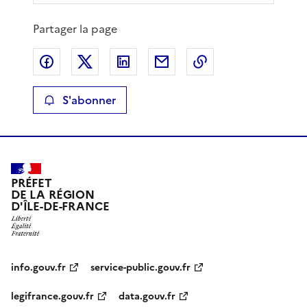
Partager la page
Partager sur Facebook
Partager sur X
Partager sur LinkedIn
Partager par email
Copier le lien de 
S'abonner
PRÉFET
DE LA RÉGION
D'ÎLE-DE-FRANCE
info.gouv.fr
service-public.gouv.fr
legifrance.gouv.fr
data.gouv.fr