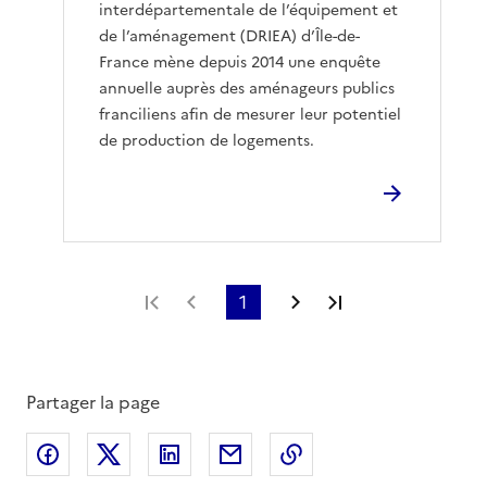
interdépartementale de l’équipement et
de l’aménagement (DRIEA) d’Île-de-
France mène depuis 2014 une enquête
annuelle auprès des aménageurs publics
franciliens afin de mesurer leur potentiel
de production de logements.
Première page
Page précédente
1
Page suivante
Dernière page
Partager la page
Partager sur Facebook
Partager sur X
Partager sur LinkedIn
Partager par email
Copier le lien de la 