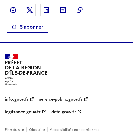
Partager sur Facebook
Partager sur X
Partager sur LinkedIn
Partager par email
Copier le lien de la 
S'abonner
PRÉFET
DE LA RÉGION
D'ÎLE-DE-FRANCE
info.gouv.fr
service-public.gouv.fr
legifrance.gouv.fr
data.gouv.fr
Plan du site
Glossaire
Accessibilité : non conforme