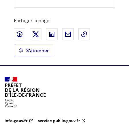
Partager la page
Partager sur Facebook
Partager sur X
Partager sur LinkedIn
Partager par email
Copier le lien de 
S'abonner
PRÉFET
DE LA RÉGION
D'ÎLE-DE-FRANCE
info.gouv.fr
service-public.gouv.fr