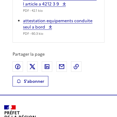
l article a 4212 3 9
PDF
- 42.1 kio
attestation equipements conduite
seul a bord
PDF
- 60.3 kio
Partager la page
Partager sur Facebook
Partager sur X
Partager sur LinkedIn
Partager par email
Copier le lien de 
S'abonner
PRÉFET