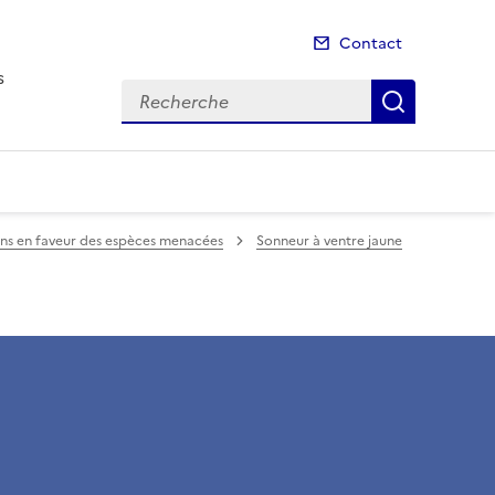
Contact
s
Recherche
Recherch
ons en faveur des espèces menacées
Sonneur à ventre jaune