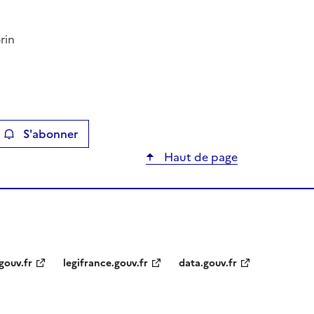
rin
S'abonner
ier
Haut de page
gouv.fr
legifrance.gouv.fr
data.gouv.fr