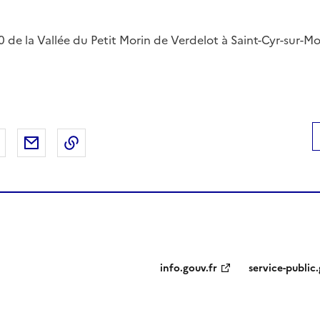
 de la Vallée du Petit Morin de Verdelot à Saint-Cyr-sur-Mo
 Facebook
er sur X
Partager sur LinkedIn
Partager par email
Copier le lien de la page dans le presse-pap
info.gouv.fr
service-public.