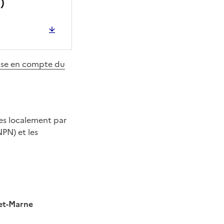
)
ise en compte du
ées localement par
NPN) et les
-et-Marne