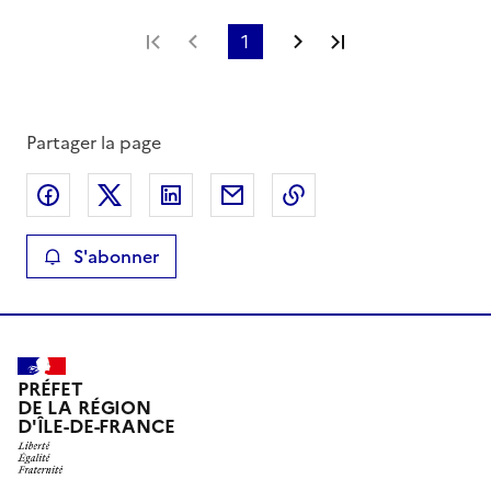
Première page
Page précédente
1
Page suivante
Dernière page
Partager la page
Partager sur Facebook
Partager sur X
Partager sur LinkedIn
Partager par email
Copier le lien de la 
S'abonner
PRÉFET
DE LA RÉGION
D'ÎLE-DE-FRANCE