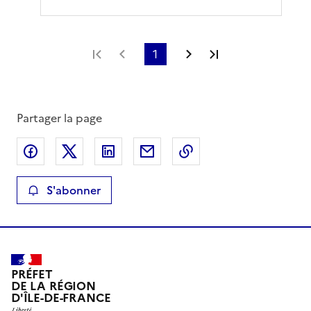
Première page
Page précédente
1
Page suivante
Dernière page
Partager la page
Partager sur Facebook
Partager sur X
Partager sur LinkedIn
Partager par email
Copier le lien de la 
S'abonner
PRÉFET
DE LA RÉGION
D'ÎLE-DE-FRANCE