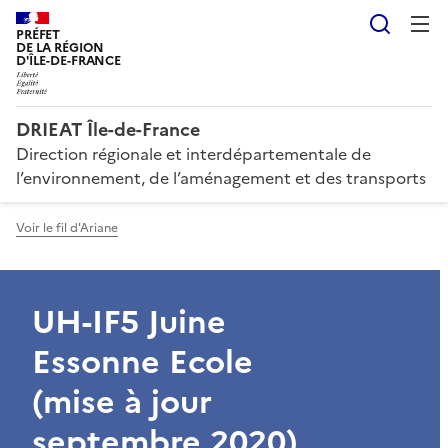
Reche
PRÉFET
DE LA RÉGION
D'ÎLE-DE-FRANCE
DRIEAT Île-de-France
Direction régionale et interdépartementale de
l’environnement, de l’aménagement et des transports
Voir le fil d'Ariane
UH-IF5 Juine
Essonne Ecole
(mise à jour
septembre 2020)