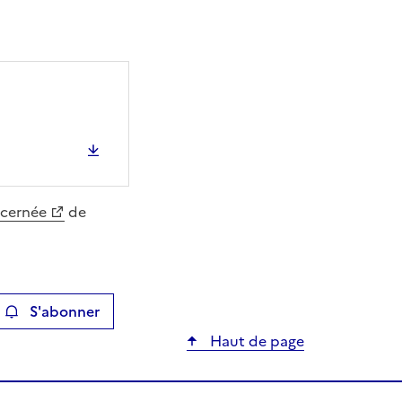
ncernée
de
S'abonner
ier
Haut de page