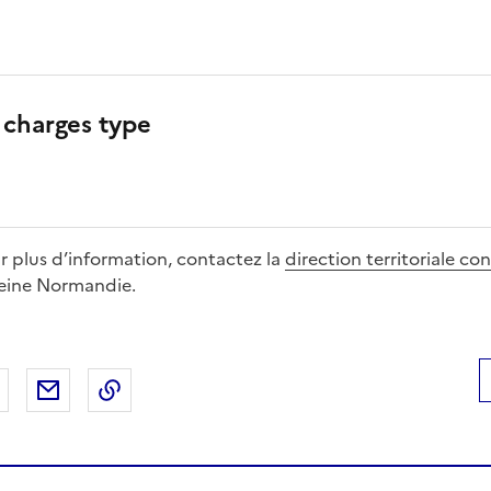
 charges type
ur plus d’information, contactez la
direction territoriale co
Seine Normandie.
 Facebook
er sur X
Partager sur LinkedIn
Partager par email
Copier le lien de la page dans le presse-pap