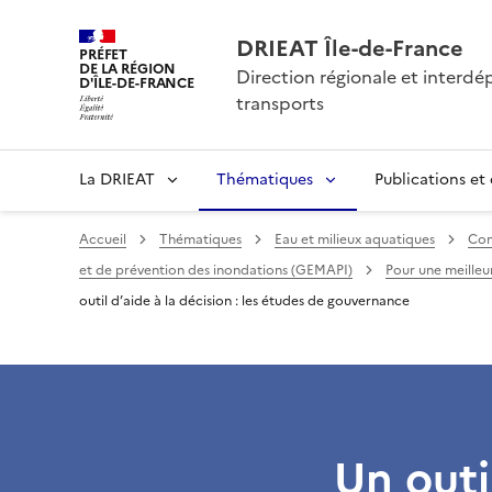
DRIEAT Île-de-France
PRÉFET
DE LA RÉGION
Direction régionale et interd
D'ÎLE-DE-FRANCE
transports
La DRIEAT
Thématiques
Publications et
Accueil
Thématiques
Eau et milieux aquatiques
Comp
et de prévention des inondations (GEMAPI)
Pour une meille
outil d’aide à la décision : les études de gouvernance
Un outil