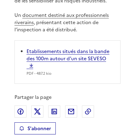
de les sensibiliser aux risques industriels.
Un
document destiné aux professionnels
riverains
, présentant cette action de
l’inspection a été distribué.
Etablissements situés dans la bande
des 100m autour d’un site SEVESO
PDF
- 487.2 kio
Partager la page
Partager sur Facebook
Partager sur X
Partager sur LinkedIn
Partager par email
Copier le lien de 
S'abonner