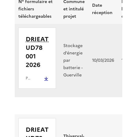
N° formulaire et
Commune
Date
Date
fichiers
et intitulé
limite
réception
téléchargeables
projet
décisio
DRIEAT
Stockage
UD78
d’énergie
001
par
10/03/2026
13/04/2
2026
batterie -
Guerville
PDF
- 9.1 Mio
DRIEAT
Thiverval-