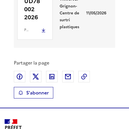
UD78
Grignon-
002
En
Centre de
11/05/2026
2026
cour
surtri
plastiques
PDF
- 6.1 Mio
Partager la page
Partager sur Facebook
Partager sur X
Partager sur LinkedIn
Partager par email
Copier le lien de 
S'abonner
PRÉFET